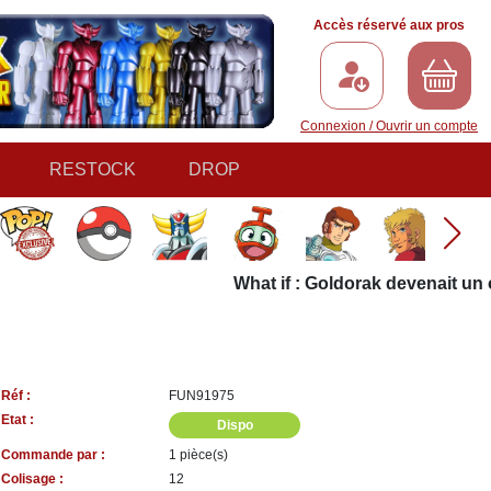
Accès réservé aux pros
Connexion / Ouvrir un compte
RESTOCK
DROP
What if : Goldorak devenait un ob
Réf :
FUN91975
Etat :
Dispo
Commande par :
1 pièce(s)
Colisage :
12