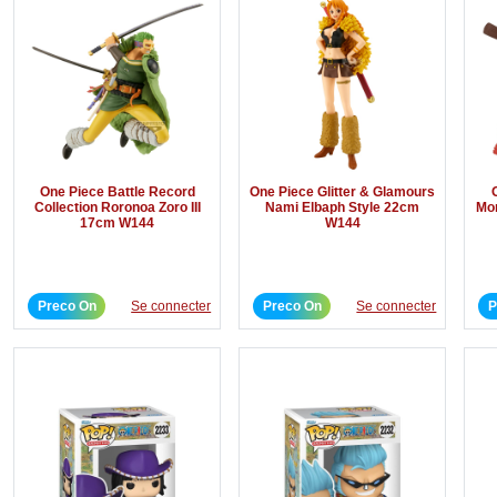
One Piece Battle Record
One Piece Glitter & Glamours
Collection Roronoa Zoro III
Nami Elbaph Style 22cm
Mo
17cm W144
W144
Preco On
Se connecter
Preco On
Se connecter
P