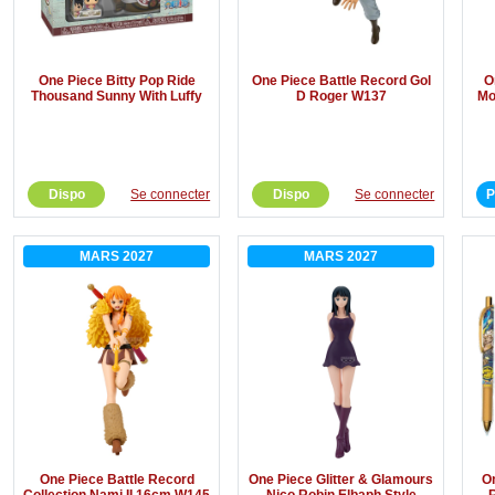
One Piece Bitty Pop Ride
One Piece Battle Record Gol
O
Thousand Sunny With Luffy
D Roger W137
Mo
Dispo
Se connecter
Dispo
Se connecter
P
MARS 2027
MARS 2027
One Piece Battle Record
One Piece Glitter & Glamours
O
Collection Nami II 16cm W145
Nico Robin Elbaph Style