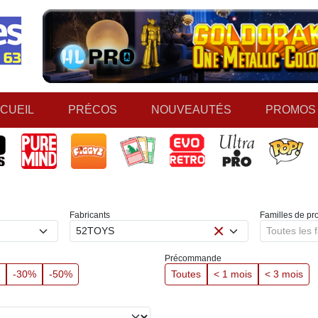
CUEIL
PRÉCOS
NOUVEAUTÉS
PROMOS
What if 
Fabricants
Familles de pro
×
52TOYS
Toutes les f
Précommande
-30%
-50%
Toutes
< 1 mois
< 3 mois