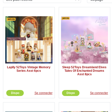
Laplly 52Toys Vintage Memory
Sleep 52Toys Dreamland Elves
Series Asst 6pcs
Tales Of Enchanted Dreams
Asst 8pcs
Dispo
Se connecter
Dispo
Se connecter