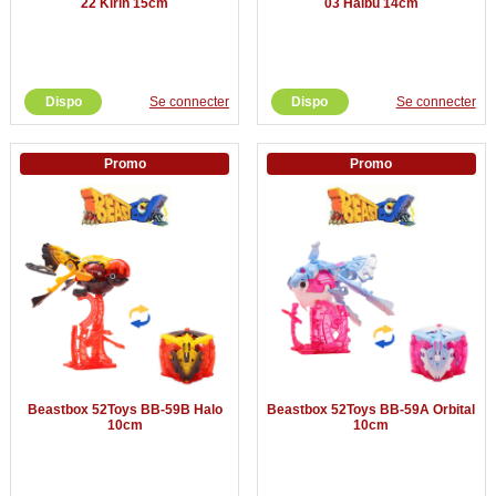
22 Kirin 15cm
03 Haibu 14cm
Dispo
Se connecter
Dispo
Se connecter
Promo
Promo
Beastbox 52Toys BB-59B Halo
Beastbox 52Toys BB-59A Orbital
10cm
10cm