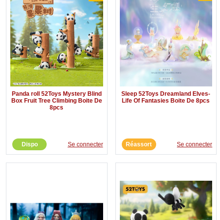
Panda roll 52Toys Mystery Blind
Sleep 52Toys Dreamland Elves-
Box Fruit Tree Climbing Boite De
Life Of Fantasies Boite De 8pcs
8pcs
Dispo
Se connecter
Réassort
Se connecter