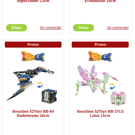
Nightcrawler 13cm
Echoblaster 18cm
Dispo
Se connecter
Dispo
Se connecter
Promo
Promo
Beastbox 52Toys BB-64
Beastbox 52Toys BB-37LO
Radioheadar 18cm
Lotus 15cm