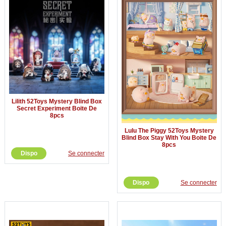
Lilith 52Toys Mystery Blind Box
Secret Experiment Boite De
8pcs
Lulu The Piggy 52Toys Mystery
Blind Box Stay With You Boite De
8pcs
Dispo
Se connecter
Dispo
Se connecter