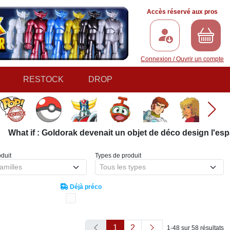
Accès réservé aux pros
Connexion / Ouvrir un compte
RESTOCK
DROP
: Goldorak devenait un objet de déco design l'espace d'un i
duit
Types de produit
amilles
Tous les types
Déjà préco
1
2
1-48 sur 58 résultats