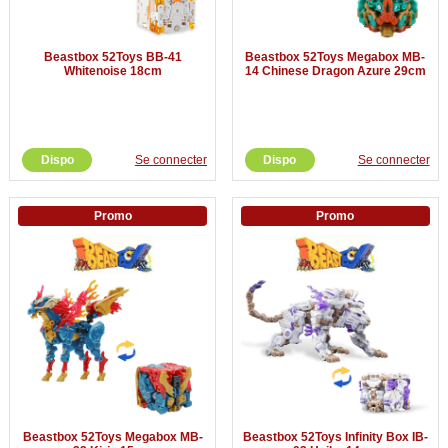
Beastbox 52Toys BB-41
Beastbox 52Toys Megabox MB-
Whitenoise 18cm
14 Chinese Dragon Azure 29cm
Dispo
Se connecter
Dispo
Se connecter
Promo
Promo
Beastbox 52Toys Megabox MB-
Beastbox 52Toys Infinity Box IB-