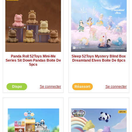
Panda Roll 52Toys Mini-Me
Sleep 52Toys Mystery Blind Box
Series Sit Down Pandas Boite De
Dreamland Elves Boite De 8pcs
5pcs
Dispo
Se connecter
Réassort
Se connecter