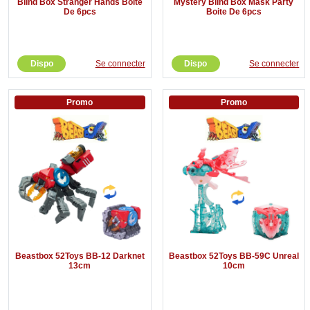
Blind Box Stranger Hands Boite
Mystery Blind Box Mask Party
De 6pcs
Boite De 6pcs
Dispo
Se connecter
Dispo
Se connecter
Promo
Promo
Beastbox 52Toys BB-12 Darknet
Beastbox 52Toys BB-59C Unreal
13cm
10cm