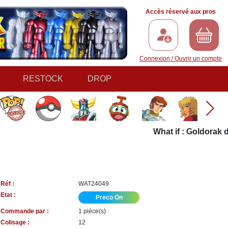
Accès réservé aux pros
Connexion / Ouvrir un compte
RESTOCK
DROP
What if : Goldorak deve
Réf :
WAT24049
Etat :
Preco On
Commande par :
1 pièce(s)
Colisage :
12