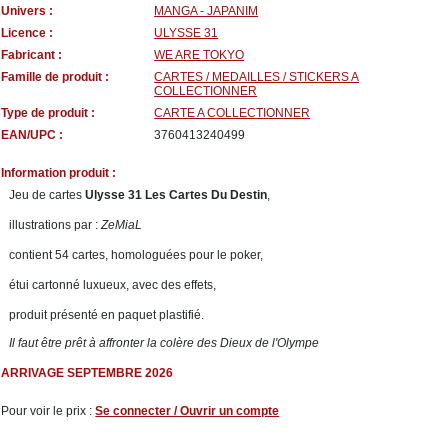
Univers :
MANGA - JAPANIM
Licence :
ULYSSE 31
Fabricant :
WE ARE TOKYO
Famille de produit :
CARTES / MEDAILLES / STICKERS A
COLLECTIONNER
Type de produit :
CARTE A COLLECTIONNER
EAN/UPC :
3760413240499
Information produit :
Jeu de cartes
Ulysse 31 Les Cartes Du Destin
,
illustrations par :
ZeMiaL
contient 54 cartes, homologuées pour le poker,
étui cartonné luxueux, avec des effets,
produit présenté en paquet plastifié.
Il faut être prêt à affronter la colère des Dieux de l'Olympe
ARRIVAGE SEPTEMBRE 2026
Pour voir le prix :
Se connecter / Ouvrir un compte