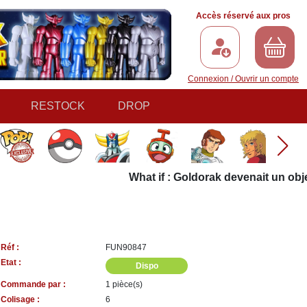
Accès réservé aux pros
Connexion / Ouvrir un compte
RESTOCK
DROP
What if : Goldorak devenait un objet 
Réf :
FUN90847
Etat :
Dispo
Commande par :
1 pièce(s)
Colisage :
6