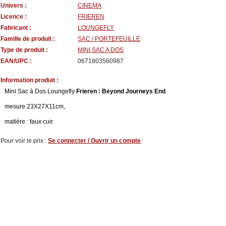
Univers :
CINEMA
Licence :
FRIEREN
Fabricant :
LOUNGEFLY
Famille de produit :
SAC / PORTEFEUILLE
Type de produit :
MINI SAC A DOS
EAN/UPC :
0671803560987
Information produit :
Mini Sac à Dos Loungefly
Frieren : Beyond Journeys End
mesure 23X27X11cm,
matière : faux cuir.
Pour voir le prix :
Se connecter / Ouvrir un compte