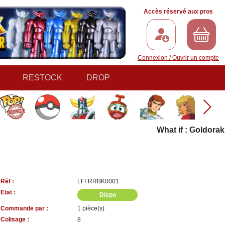
Accès réservé aux pros
Connexion / Ouvrir un compte
RESTOCK
DROP
What if : Goldorak d
Réf :
LFFRRBK0001
Etat :
Dispo
Commande par :
1 pièce(s)
Colisage :
8