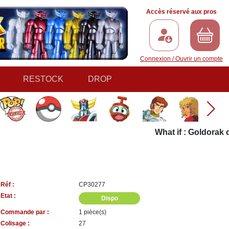
Accès réservé aux pros
Connexion / Ouvrir un compte
RESTOCK
DROP
What if : Goldorak de
Réf :
CP30277
Etat :
Dispo
Commande par :
1 pièce(s)
Colisage :
27