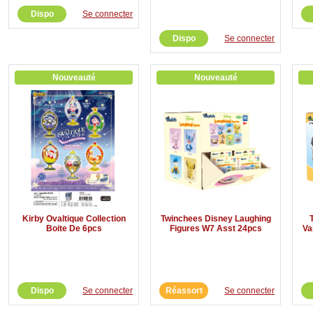
Dispo
Se connecter
Dispo
Se connecter
Nouveauté
Nouveauté
Twinchees Disney Laughing
Kirby Ovaltique Collection
Figures W7 Asst 24pcs
Va
Boite De 6pcs
Réassort
Se connecter
Dispo
Se connecter