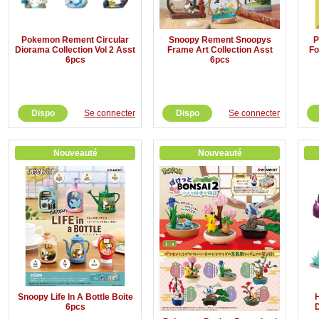
Pokemon Rement Circular
Snoopy Rement Snoopys
P
Diorama Collection Vol 2 Asst
Frame Art Collection Asst
Fo
6pcs
6pcs
Dispo
Se connecter
Dispo
Se connecter
Nouveauté
Nouveauté
Snoopy Life In A Bottle Boite
6pcs