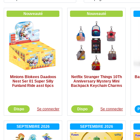
Nouveauté
Nouveauté
Minions Blokees Daadoos
Netflix Stranger Things 10Th
Bar
Nest Ser 01 Super Silly
Anniversary Mystery Mini
Funland Ride asst 6pcs
Backpack Keychain Charms
Dispo
Se connecter
Dispo
Se connecter
P
SEPTEMBRE 2026
SEPTEMBRE 2026