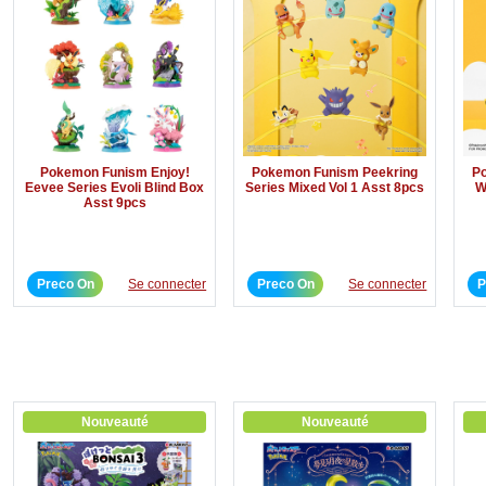
Pokemon Funism Enjoy!
Pokemon Funism Peekring
P
Eevee Series Evoli Blind Box
Series Mixed Vol 1 Asst 8pcs
W
Asst 9pcs
Preco On
Se connecter
Preco On
Se connecter
P
Nouveauté
Nouveauté