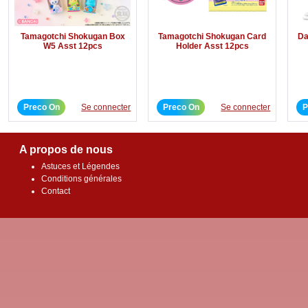
Tamagotchi Shokugan Box
Tamagotchi Shokugan Card
Da
W5 Asst 12pcs
Holder Asst 12pcs
Preco On
Se connecter
Preco On
Se connecter
P
A propos de nous
Astuces et Légendes
Conditions générales
Contact