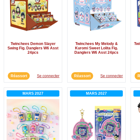
Twinchees Demon Slayer
Twinchees My Melody &
Tw
Swing Fig. Danglers W6 Asst
Kuromi Sweet Lolita Fig.
24pcs
Danglers W6 Asst 24pcs
Réassort
Se connecter
Réassort
Se connecter
R
MARS 2027
MARS 2027