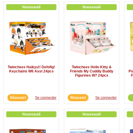
Nouveauté
Nouveauté
Twinchees Haikyu!! Defofig!
Twinchees Hello Kitty &
Keychains W6 Asst 24pcs
Friends My Cuddly Buddy
Po
Figurines W7 24pcs
F
Réassort
Se connecter
Réassort
Se connecter
Nouveauté
Nouveauté